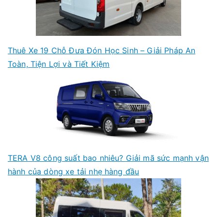
Thuê Xe 19 Chỗ Đưa Đón Học Sinh – Giải Pháp An
Toàn, Tiện Lợi và Tiết Kiệm
TERA V8 công suất bao nhiêu? Giải mã sức mạnh vận
hành của dòng xe tải nhẹ hàng đầu