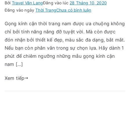
Bởi
Travel Văn Lang
Đăng vào lúc
28 Tháng 10, 2020
trong
Đăng vào ngày
Thời Trang
Chưa có bình luận
Điểm
Gọng kính cận thời trang nam được ưa chuộng không
mặt
chỉ bởi tính năng nâng đỡ tuyệt vời. Mà còn được
những
mẫu
đón nhận bởi thiết kế đẹp, màu sắc đa dạng, bắt mắt.
gọng
Nếu bạn còn phân vân trong sự chọn lựa. Hãy dành 1
kính
phút để chiêm ngưỡng những mẫu gọng kính cận
cận
nam […]
thời
trang
Xem tiếp
nam
gây
thương
nhớ
“team
cận”