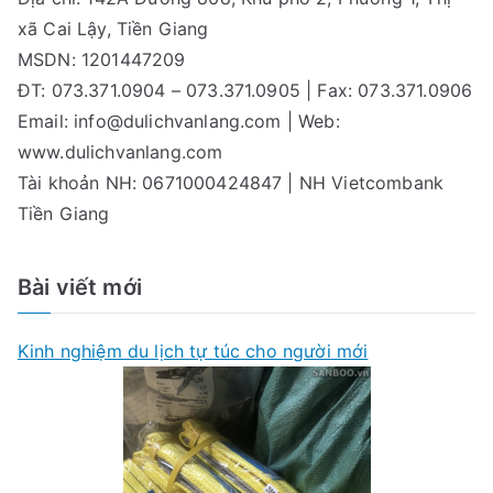
xã Cai Lậy, Tiền Giang
MSDN: 1201447209
ĐT: 073.371.0904 – 073.371.0905 | Fax: 073.371.0906
Email:
info@dulichvanlang.com
| Web:
www.dulichvanlang.com
Tài khoản NH: 0671000424847 | NH Vietcombank
Tiền Giang
Bài viết mới
Kinh nghiệm du lịch tự túc cho người mới