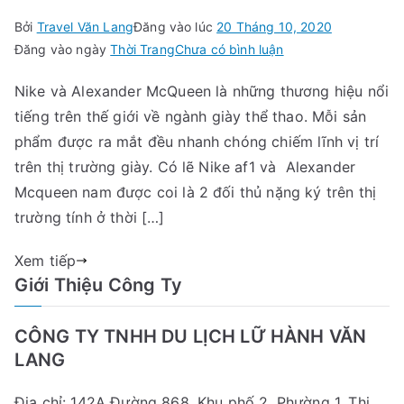
Bởi
Travel Văn Lang
Đăng vào lúc
20 Tháng 10, 2020
trong
Đăng vào ngày
Thời Trang
Chưa có bình luận
Nên
Nike và Alexander McQueen là những thương hiệu nổi
lựa
tiếng trên thế giới về ngành giày thể thao. Mỗi sản
chọn
giày
phẩm được ra mắt đều nhanh chóng chiếm lĩnh vị trí
af1
trên thị trường giày. Có lẽ Nike af1 và Alexander
hay
Mcqueen nam được coi là 2 đối thủ nặng ký trên thị
giày
trường tính ở thời […]
Alexander
Mcqueen
Xem tiếp
nam
Giới Thiệu Công Ty
CÔNG TY TNHH DU LỊCH LỮ HÀNH VĂN
LANG
Địa chỉ: 142A Đường 868, Khu phố 2, Phường 1, Thị