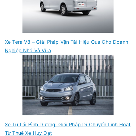
Xe Tera V8 – Giải Pháp Vận Tải Hiệu Quả Cho Doanh
Nghiệp Nhỏ Và Vừa
Xe Tự Lái Bình Dương: Giải Pháp Di Chuyển Linh Hoạt
Từ Thuê Xe Huy Đạt