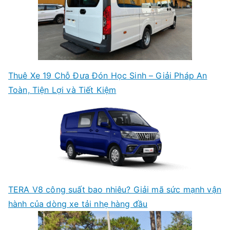
Thuê Xe 19 Chỗ Đưa Đón Học Sinh – Giải Pháp An
Toàn, Tiện Lợi và Tiết Kiệm
TERA V8 công suất bao nhiêu? Giải mã sức mạnh vận
hành của dòng xe tải nhẹ hàng đầu