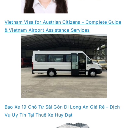
Vietnam Visa for Austrian Citizens – Complete Guide
& Vietnam Airport Assistance Services
Bao Xe 19 Chỗ Từ Sài Gòn Đi Long An Giá Rẻ – Dịch
Vụ Uy Tín Tại Thuê Xe Huy Đạt