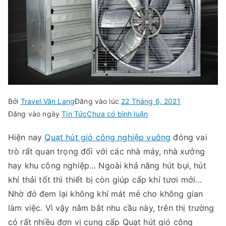
Bởi
Travel Văn Lang
Đăng vào lúc
22 Tháng 6, 2021
trong
Đăng vào ngày
Tin Tức
Chưa có bình luận
Nên
Hiện nay
Quạt hút gió công nghiệp vuông
đóng vai
mua
trò rất quan trọng đối với các nhà máy, nhà xưởng
Quạt
hút
hay khu công nghiệp… Ngoài khả năng hút bụi, hút
gió
khí thải tốt thì thiết bị còn giúp cấp khí tươi mới…
công
Nhờ đó đem lại không khí mát mẻ cho không gian
nghiệp
làm việc. Vì vậy nắm bắt nhu cầu này, trên thị trường
vuông
có rất nhiều đơn vị cung cấp Quạt hút gió công