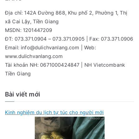
Địa chỉ: 142A Đường 868, Khu phố 2, Phường 1, Thị
xã Cai Lậy, Tiền Giang
MSDN: 1201447209
ĐT: 073.371.0904 – 073.371.0905 | Fax: 073.371.0906
Email:
info@dulichvanlang.com
| Web:
www.dulichvanlang.com
Tài khoản NH: 0671000424847 | NH Vietcombank
Tiền Giang
Bài viết mới
Kinh nghiệm du lịch tự túc cho người mới