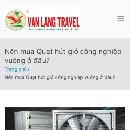
Chuyển
tới
nội
Du Lịch
Công ty TNHH Du
dung
Lịch Lữ Hành Văn
VAN
Lang
Nên mua Quạt hút gió công nghiệp
LANG
vuông ở đâu?
TRAVE
Trang chủ
Nên mua Quạt hút gió công nghiệp vuông ở đâu?
L