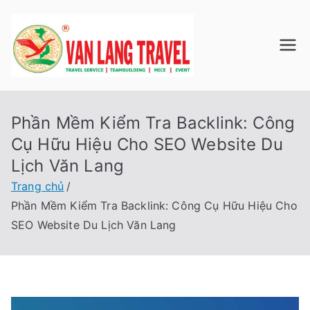
Chuyển
tới
nội
Du Lịch
Công ty TNHH Du
dung
Lịch Lữ Hành Văn
VAN
Lang
Phần Mềm Kiểm Tra Backlink: Công
LANG
Cụ Hữu Hiệu Cho SEO Website Du
TRAVE
Lịch Văn Lang
Trang chủ
L
Phần Mềm Kiểm Tra Backlink: Công Cụ Hữu Hiệu Cho
SEO Website Du Lịch Văn Lang