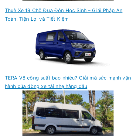
Thuê Xe 19 Chỗ Đưa Đón Học Sinh – Giải Pháp An
Toàn, Tiện Lợi và Tiết Kiệm
TERA V8 công suất bao nhiêu? Giải mã sức mạnh vận
hành của dòng xe tải nhẹ hàng đầu