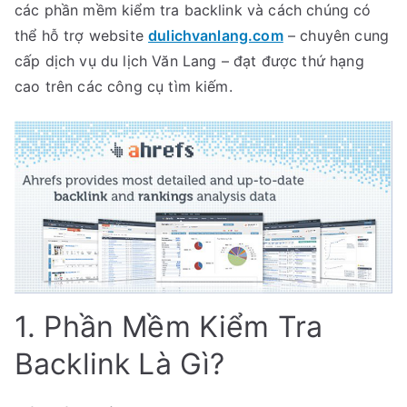
các phần mềm kiểm tra backlink và cách chúng có
Hữu
thể hỗ trợ website
dulichvanlang.com
– chuyên cung
Hiệu
cấp dịch vụ du lịch Văn Lang – đạt được thứ hạng
Cho
cao trên các công cụ tìm kiếm.
SEO
Website
Du
Lịch
Văn
Lang
1. Phần Mềm Kiểm Tra
Backlink Là Gì?