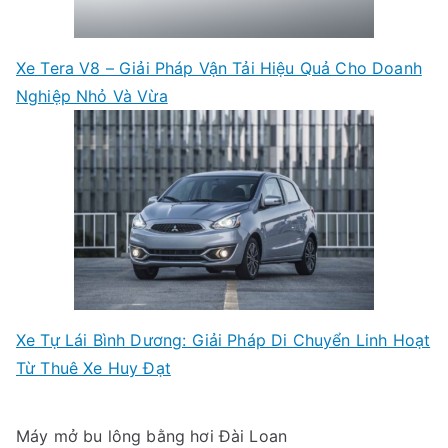
Xe Tera V8 – Giải Pháp Vận Tải Hiệu Quả Cho Doanh
Nghiệp Nhỏ Và Vừa
Xe Tự Lái Bình Dương: Giải Pháp Di Chuyển Linh Hoạt
Từ Thuê Xe Huy Đạt
Máy mở bu lông bằng hơi
Đài Loan