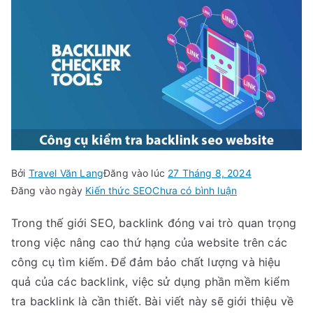
Bởi
Travel Văn Lang
Đăng vào lúc
27 Tháng 8, 2024
trong
Đăng vào ngày
Kiến thức SEO
Chưa có bình luận
Phần
Trong thế giới SEO, backlink đóng vai trò quan trọng
Mềm
trong việc nâng cao thứ hạng của website trên các
Kiểm
Tra
công cụ tìm kiếm. Để đảm bảo chất lượng và hiệu
Backlink:
quả của các backlink, việc sử dụng phần mềm kiểm
Công
tra backlink là cần thiết. Bài viết này sẽ giới thiệu về
Cụ