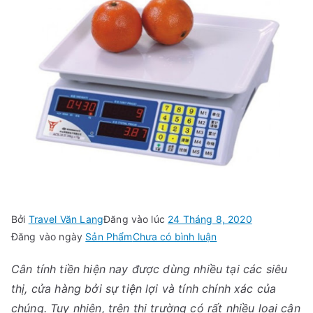
Bởi
Travel Văn Lang
Đăng vào lúc
24 Tháng 8, 2020
trong
Đăng vào ngày
Sản Phẩm
Chưa có bình luận
Cách
Cân tính tiền
hiện nay được dùng nhiều tại các siêu
lựa
thị, cửa hàng bởi sự tiện lợi và tính chính xác của
chọn
cân
chúng. Tuy nhiên, trên thị trường có rất nhiều loại cân