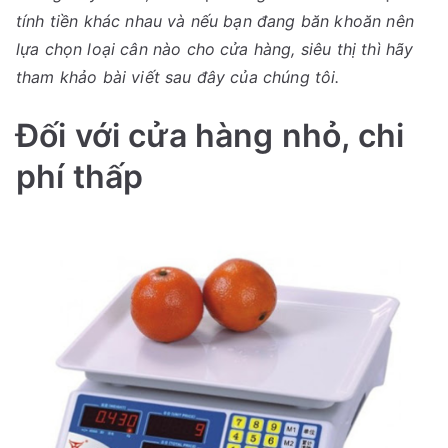
tính
tính tiền khác nhau và nếu bạn đang băn khoăn nên
tiền
lựa chọn loại cân nào cho cửa hàng, siêu thị thì hãy
cho
tham khảo bài viết sau đây của chúng tôi.
các
cửa
Đối với cửa hàng nhỏ, chi
hàng,
siêu
phí thấp
thị