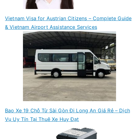
Vietnam Visa for Austrian Citizens – Complete Guide
& Vietnam Airport Assistance Services
Bao Xe 19 Chỗ Từ Sài Gòn Đi Long An Giá Rẻ – Dịch
Vụ Uy Tín Tại Thuê Xe Huy Đạt