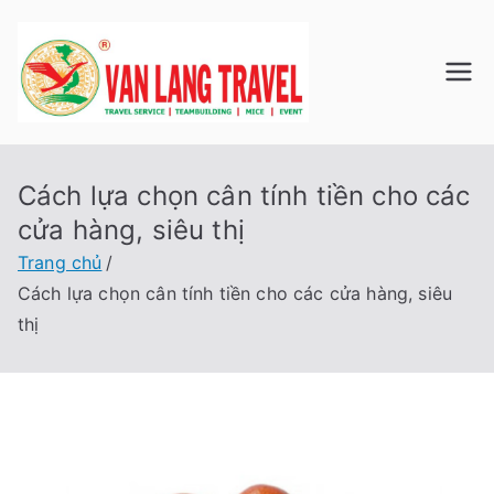
Chuyển
tới
nội
Du Lịch
Công ty TNHH Du
dung
Lịch Lữ Hành Văn
VAN
Lang
Cách lựa chọn cân tính tiền cho các
LANG
cửa hàng, siêu thị
TRAVE
Trang chủ
Cách lựa chọn cân tính tiền cho các cửa hàng, siêu
L
thị