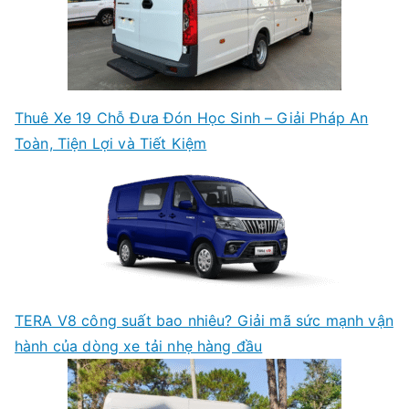
Thuê Xe 19 Chỗ Đưa Đón Học Sinh – Giải Pháp An
Toàn, Tiện Lợi và Tiết Kiệm
TERA V8 công suất bao nhiêu? Giải mã sức mạnh vận
hành của dòng xe tải nhẹ hàng đầu