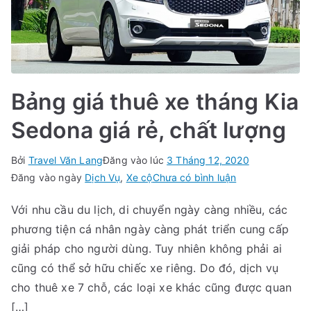
Bảng giá thuê xe tháng Kia
Sedona giá rẻ, chất lượng
Bởi
Travel Văn Lang
Đăng vào lúc
3 Tháng 12, 2020
trong
Đăng vào ngày
Dịch Vụ
,
Xe cộ
Chưa có bình luận
Bảng
Với nhu cầu du lịch, di chuyển ngày càng nhiều, các
giá
phương tiện cá nhân ngày càng phát triển cung cấp
thuê
xe
giải pháp cho người dùng. Tuy nhiên không phải ai
tháng
cũng có thể sở hữu chiếc xe riêng. Do đó, dịch vụ
Kia
cho thuê xe 7 chỗ, các loại xe khác cũng được quan
Sedona
[…]