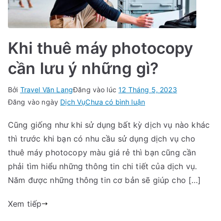
Khi thuê máy photocopy
cần lưu ý những gì?
Bởi
Travel Văn Lang
Đăng vào lúc
12 Tháng 5, 2023
trong
Đăng vào ngày
Dịch Vụ
Chưa có bình luận
Khi
Cũng giống như khi sử dụng bất kỳ dịch vụ nào khác
thuê
thì trước khi bạn có nhu cầu sử dụng dịch vụ cho
máy
photocopy
thuê máy photocopy màu giá rẻ thì bạn cũng cần
cần
phải tìm hiểu những thông tin chi tiết của dịch vụ.
lưu
Năm được những thông tin cơ bản sẽ giúp cho […]
ý
những
Xem tiếp
gì?