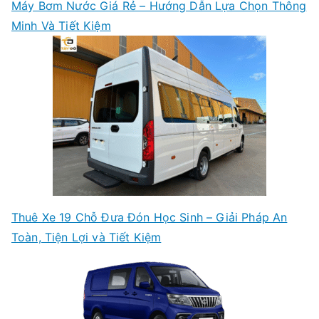
Máy Bơm Nước Giá Rẻ – Hướng Dẫn Lựa Chọn Thông
Minh Và Tiết Kiệm
Thuê Xe 19 Chỗ Đưa Đón Học Sinh – Giải Pháp An
Toàn, Tiện Lợi và Tiết Kiệm