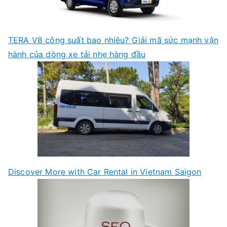
TERA V8 công suất bao nhiêu? Giải mã sức mạnh vận
hành của dòng xe tải nhẹ hàng đầu
Discover More with Car Rental in Vietnam Saigon