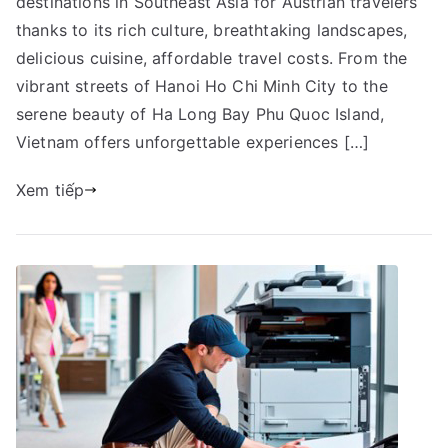
destinations in Southeast Asia for Austrian travelers
for
Austrian
thanks to its rich culture, breathtaking landscapes,
Citizens
delicious cuisine, affordable travel costs. From the
–
vibrant streets of Hanoi Ho Chi Minh City to the
Complete
serene beauty of Ha Long Bay Phu Quoc Island,
Guide
Vietnam offers unforgettable experiences […]
&
Vietnam
Xem tiếp
Airport
Assistance
Services