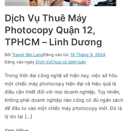
Dịch Vụ Thuê Máy
Photocopy Quận 12,
TPHCM – Linh Dương
Bởi
Travel Văn Lang
Đăng vào lúc
19 Tháng 9, 2024
trong
Đăng vào ngày
Dịch Vụ
Chưa có bình luận
Dịch
Trong thời đại công nghệ số hiện nay, việc sở hữu
Vụ
một chiếc máy photocopy hiện đại và hiệu quả là
Thuê
Máy
điều cần thiết đối với mọi doanh nghiệp. Tuy nhiên,
Photocopy
không phải doanh nghiệp nào cũng có đủ ngân sách
Quận
để đầu tư vào một chiếc máy photocopy mới. Đó là
12,
lý do tại […]
TPHCM
–
Xem tiếp