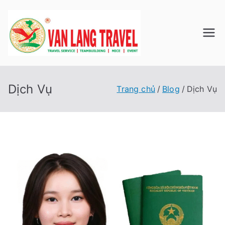
Chuyển
tới
nội
Du Lịch
Công ty TNHH Du
dung
Lịch Lữ Hành Văn
VAN
Lang
Dịch Vụ
Trang chủ
Blog
Dịch Vụ
LANG
TRAVE
L