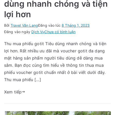
dùng nhanh chóng và tiện
lợi hơn
Bởi
Travel Văn Lang
Đăng vào lúc
8 Tháng 1, 2023
trong
Đăng vào ngày
Dịch Vụ
Chưa có bình luận
Thu
Thu mua phiếu gotit Tiêu dùng nhanh chóng và tiện
mua
lợi hơn. Rất nhiều ưu đãi mà voucher gotit đa dạng
phiếu
Gotit
mặt hàng sản phẩm người tiêu dùng dễ dàng mua
Tiêu
sắm. Bạn đọc cùng tìm hiểu về thông tin thua mua
dùng
phiếu voucher gotit chuẩn nhất ở bài viết dưới đây.
nhanh
Thu mua phiếu […]
chóng
và
Xem tiếp
tiện
lợi
hơn