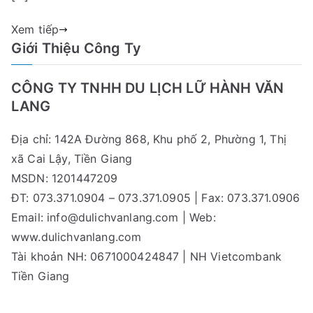
giá
rẻ,
Xem tiếp
chất
Giới Thiệu Công Ty
lượng
CÔNG TY TNHH DU LỊCH LỮ HÀNH VĂN
LANG
Địa chỉ: 142A Đường 868, Khu phố 2, Phường 1, Thị
xã Cai Lậy, Tiền Giang
MSDN: 1201447209
ĐT: 073.371.0904 – 073.371.0905 | Fax: 073.371.0906
Email:
info@dulichvanlang.com
| Web:
www.dulichvanlang.com
Tài khoản NH: 0671000424847 | NH Vietcombank
Tiền Giang