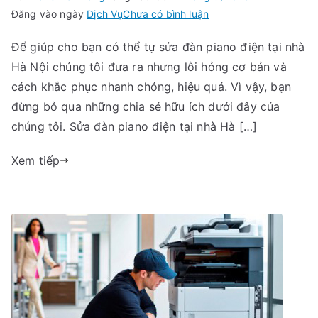
trong
Đăng vào ngày
Dịch Vụ
Chưa có bình luận
Sửa
Để giúp cho bạn có thể tự sửa đàn piano điện tại nhà
đàn
Hà Nội chúng tôi đưa ra nhưng lỗi hỏng cơ bản và
piano
điện
cách khắc phục nhanh chóng, hiệu quả. Vì vậy, bạn
tại
đừng bỏ qua những chia sẻ hữu ích dưới đây của
nhà
chúng tôi. Sửa đàn piano điện tại nhà Hà […]
Hà
Nội
Xem tiếp
với
những
lỗi
cơ
bản