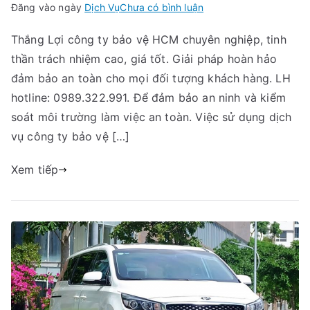
trong
Đăng vào ngày
Dịch Vụ
Chưa có bình luận
Công
Thắng Lợi công ty bảo vệ HCM chuyên nghiệp, tinh
ty
thần trách nhiệm cao, giá tốt. Giải pháp hoàn hảo
bảo
vệ
đảm bảo an toàn cho mọi đối tượng khách hàng. LH
HCM
hotline: 0989.322.991. Để đảm bảo an ninh và kiểm
–
soát môi trường làm việc an toàn. Việc sử dụng dịch
Giải
vụ công ty bảo vệ […]
pháp
lựa
Xem tiếp
chọn
hoàn
hảo
cho
doanh
nghiệp