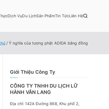
Thực
Dịch Vụ
Du Lịch
Sản Phẩm
Tin Tức
Liên Hệ
chủ
Ý nghĩa của tượng phật ADIDA bằng đồng
Giới Thiệu Công Ty
CÔNG TY TNHH DU LỊCH LỮ
HÀNH VĂN LANG
Địa chỉ: 142A Đường 868, Khu phố 2,