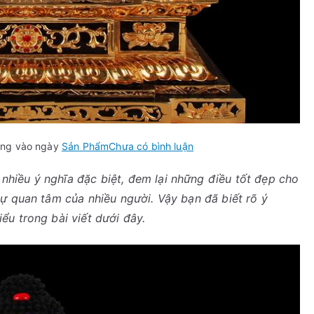
trong
ng vào ngày
Sản Phẩm
Chưa có bình luận
Ý
nhiều ý nghĩa đặc biệt, đem lại những điều tốt đẹp cho
nghĩa
ự quan tâm của nhiều người. Vậy bạn đã biết rõ ý
của
tượng
u trong bài viết dưới đây.
phật
ADIDA
bằng
đồng