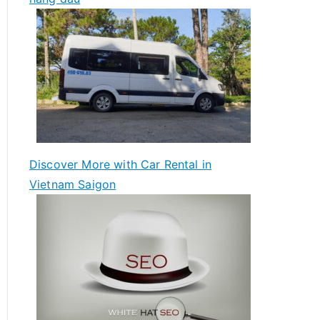
Discover More with Car Rental in
Vietnam Saigon