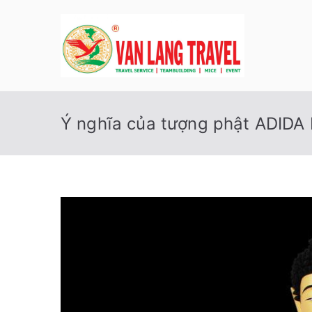
Chuyển
tới
nội
Du L
Công ty TNH
dung
Ý nghĩa của tượng phật ADIDA