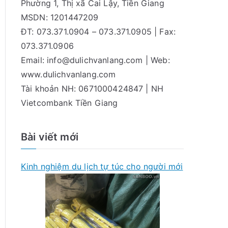
Phường 1, Thị xã Cai Lậy, Tiền Giang
MSDN: 1201447209
ĐT: 073.371.0904 – 073.371.0905 | Fax:
073.371.0906
Email:
info@dulichvanlang.com
| Web:
www.dulichvanlang.com
Tài khoản NH: 0671000424847 | NH
Vietcombank Tiền Giang
Bài viết mới
Kinh nghiệm du lịch tự túc cho người mới